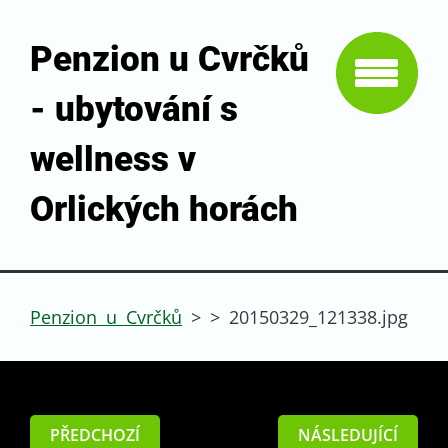
Penzion u Cvrčků
- ubytování s
wellness v
Orlických horách
Penzion u Cvrčků
>
>
20150329_121338.jpg
PŘEDCHOZÍ
NÁSLEDUJÍCÍ