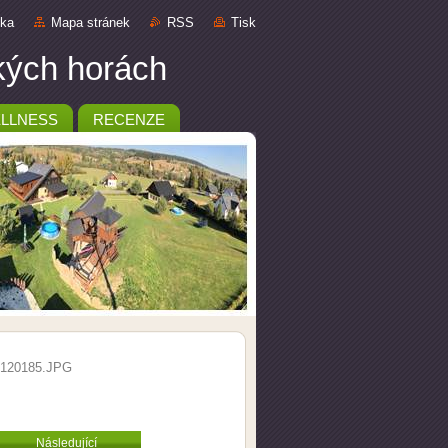
nka
Mapa stránek
RSS
Tisk
ckých horách
LLNESS
RECENZE
120185.JPG
Následující