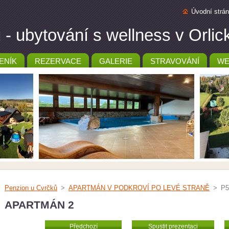
Úvodní strá
- ubytování s wellness v Orli
ENÍK
REZERVACE
GALERIE
STRAVOVÁNÍ
WE
Penzion u Cvrčků
>
APARTMÁN V PODKROVÍ PO LEVÉ STRANĚ
>
P5
APARTMÁN 2
Předchozí
Spustit prezentaci