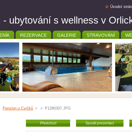
Úvodní strá
- ubytování s wellness v Orli
ENÍK
REZERVACE
GALERIE
STRAVOVÁNÍ
WE
Penzion u Cvrčků
>
>
P1280307.JPG
Předchozí
Spustit prezentaci