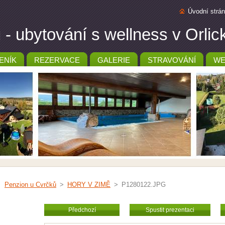
Úvodní strá
- ubytování s wellness v Orli
ENÍK
REZERVACE
GALERIE
STRAVOVÁNÍ
WE
Penzion u Cvrčků
>
HORY V ZIMĚ
>
P1280122.JPG
Předchozí
Spustit prezentaci