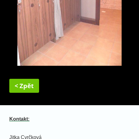
< Zpět
Kontakt:
Jitka Cvrčková