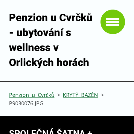
Penzion u Cvrčků
- ubytování s
wellness v
Orlických horách
Penzion u Cvrčků
>
KRYTÝ BAZÉN
>
P9030076.JPG
SPOLEČNÁ ŠATNA +