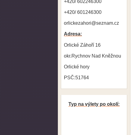
+420/ 602246300
+420/ 601246300
orlickezahori@seznam.cz
Adresa:
Orlické Záhoří 16
okr.Rychnov Nad Kněžnou
Orlické hory
PSČ:51764
Typ na výlety po okolí: