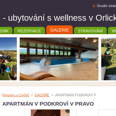
Úvodní strá
- ubytování s wellness v Orli
GALERIE
ENÍK
REZERVACE
STRAVOVÁNÍ
W
Penzion u Cvrčků
>
GALERIE
>
APARTMÁN PODKROVÍ P
APARTMÁN V PODKROVÍ V PRAVO