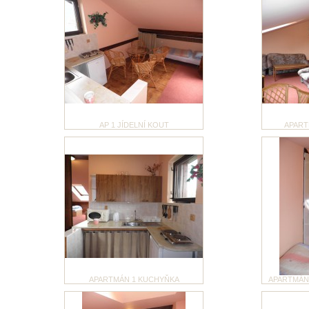
AP 1 JÍDELNÍ KOUT
APART
APARTMÁN 1 KUCHYŇKA
APARTMÁN