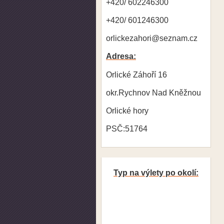
+420/ 602246300
+420/ 601246300
orlickezahori@seznam.cz
Adresa:
Orlické Záhoří 16
okr.Rychnov Nad Kněžnou
Orlické hory
PSČ:51764
Typ na výlety po okolí: