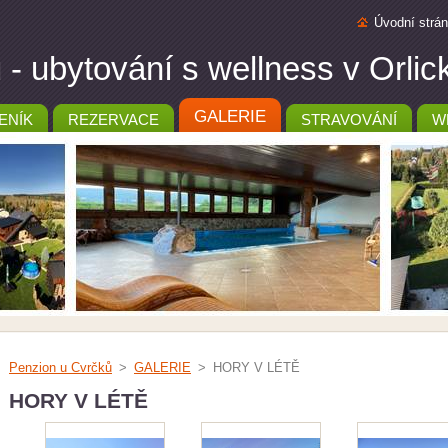
Úvodní strá
- ubytování s wellness v Orli
GALERIE
ENÍK
REZERVACE
STRAVOVÁNÍ
W
Penzion u Cvrčků
>
GALERIE
>
HORY V LÉTĚ
HORY V LÉTĚ