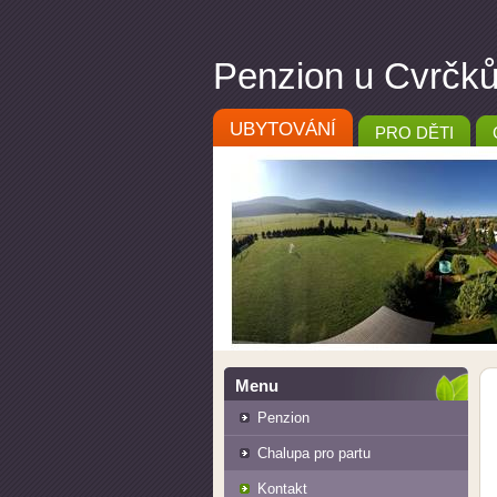
Penzion u Cvrčků 
UBYTOVÁNÍ
PRO DĚTI
Menu
Penzion
Chalupa pro partu
Kontakt