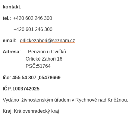
kontakt:
tel.:
+420 602 246 300
+420 601 246 300
email:
orlickez
ahori@se
znam.cz
Adresa:
Penzion u Cvrčků
Orlické Záhoří 16
PSČ:51764
Ičo: 455 54 307 ,05478669
IČP:1003742025
Vydáno živnostenským úřadem v Rychnově nad Kněžnou.
Kraj: Královehradecký kraj