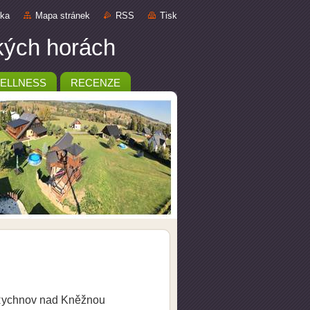
nka
Mapa stránek
RSS
Tisk
ckých horách
ELLNESS
RECENZE
r.Rychnov nad Kněžnou