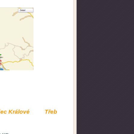
c Králové Třebechovice pod Orebem O