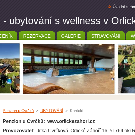
Úvodní strá
- ubytování s wellness v Orli
CENÍK
REZERVACE
GALERIE
STRAVOVÁNÍ
W
Penzion u Cvrčků
>
UBYTOVÁNÍ
>
Kontakt
Penzion u Cvrčků: www.orlickezahori.cz
Provozovatel:
Jitka Cvrčková, Orlické Záhoří 16, 51764 ok